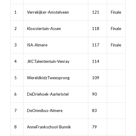
1
Verrekijker-Amstelveen
121
Finale
2
Kloostertuin-Assen
118
Finale
3
ISA-Almere
117
Finale
4
JKCTalententuin-Venray
114
5
WereldkidzTweesprong
109
6
DeDriehoek-Aarlerixtel
90
7
DeOmnibus-Almere
83
8
AnneFrankschool-Bunnik
79