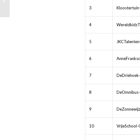
finalisten bekend
3
Kloostertuin
4
Wereldkidz
5
JKCTalenten
6
AnneFranksc
7
DeDriehoek-
8
DeOmnibus-
9
DeZonnewij
10
VrijeSchool