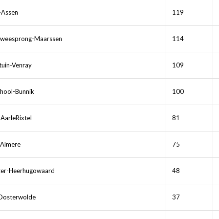
-Assen
119
Tweesprong-Maarssen
114
tuin-Venray
109
hool-Bunnik
100
AarleRixtel
81
Almere
75
zer-Heerhugowaard
48
-Oosterwolde
37