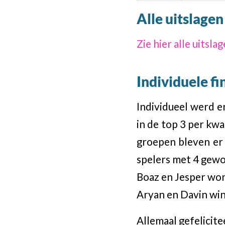
Alle uitslage
Zie hier alle uitsl
Individuele fi
Individueel werd e
in de top 3 per kwa
groepen bleven er 
spelers met 4 gewo
Boaz en Jesper won
Aryan en Davin win
Allemaal gefelicite