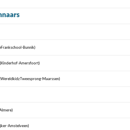
nnaars
Frankschool-Bunnik)
(Kinderhof-Amersfoort)
 (WereldkidzTweesprong-Maarssen)
Almere)
ijker-Amstelveen)