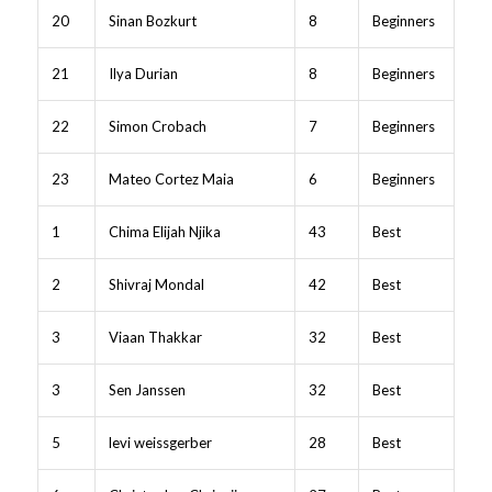
20
Sinan Bozkurt
8
Beginners
21
Ilya Durian
8
Beginners
22
Simon Crobach
7
Beginners
23
Mateo Cortez Maia
6
Beginners
1
Chima Elijah Njika
43
Best
2
Shivraj Mondal
42
Best
3
Viaan Thakkar
32
Best
3
Sen Janssen
32
Best
5
levi weissgerber
28
Best