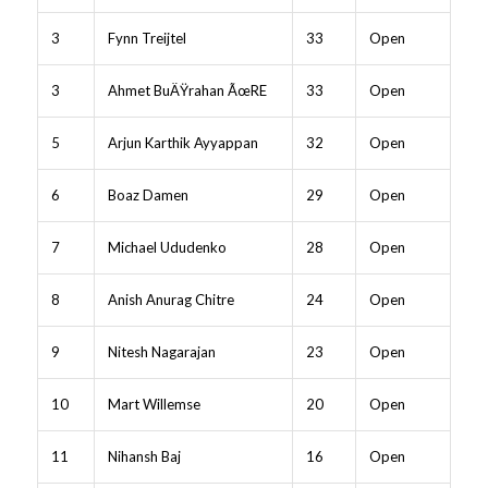
3
Fynn Treijtel
33
Open
3
Ahmet BuÄŸrahan ÃœRE
33
Open
5
Arjun Karthik Ayyappan
32
Open
6
Boaz Damen
29
Open
7
Michael Ududenko
28
Open
8
Anish Anurag Chitre
24
Open
9
Nitesh Nagarajan
23
Open
10
Mart Willemse
20
Open
11
Nihansh Baj
16
Open