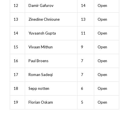
12
Damir Gafurov
14
Open
13
Zinedine Chnioune
13
Open
14
Yuvaansh Gupta
11
Open
15
Vivaan Mithun
9
Open
16
Paul Broens
7
Open
17
Roman Sadeqi
7
Open
18
Sepp notten
6
Open
19
Florian Oskam
5
Open