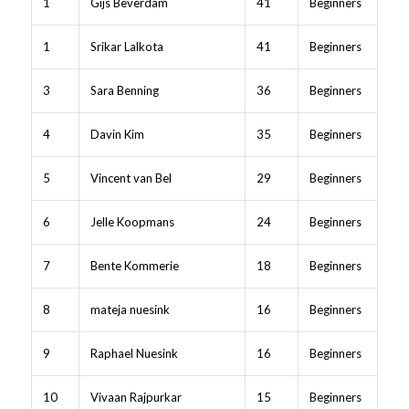
1
Gijs Beverdam
41
Beginners
1
Srikar Lalkota
41
Beginners
3
Sara Benning
36
Beginners
4
Davin Kim
35
Beginners
5
Vincent van Bel
29
Beginners
6
Jelle Koopmans
24
Beginners
7
Bente Kommerie
18
Beginners
8
mateja nuesink
16
Beginners
9
Raphael Nuesink
16
Beginners
10
Vivaan Rajpurkar
15
Beginners