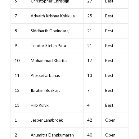
6
Christopher Chrispijn
27
Best
7
Advaith Krishna Kokkula
25
Best
8
Siddharth Govindaraj
21
Best
9
Teodor Stefan Pata
21
Best
10
Mohammad Kharita
17
Best
11
Aleksei Urbanas
13
best
12
Ibrahim Bozkurt
7
Best
13
Hlib Kulyk
4
Best
1
Jesper Langbroek
42
Open
2
Anumitra Elangkumaran
40
Open